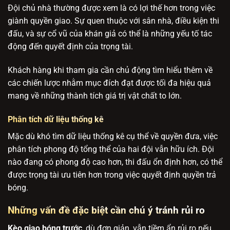
Đội chủ nhà thường được xem là có lợi thế hơn trong việc
giành quyền giao. Sự quen thuộc với sân nhà, điều kiện thi
đấu, và sự cổ vũ của khán giả có thể là những yếu tố tác
động đến quyết định của trọng tài.
Khách hàng khi tham gia cần chủ động tìm hiểu thêm về
các chiến lược nhằm mục đích đạt được tối đa hiệu quả
mang về những thành tích giá trị vật chất to lớn.
Phân tích dữ liệu thống kê
Mặc dù khó tìm dữ liệu thống kê cụ thể về quyền đưa, việc
phân tích phong độ tổng thể của hai đội vẫn hữu ích. Đội
nào đang có phong độ cao hơn, thi đấu ổn định hơn, có thể
được trọng tài ưu tiên hơn trong việc quyết định quyền trả
bóng.
Những vấn đề đặc biệt cần chú ý tránh rủi ro
Kèo giao bóng trước
, dù đơn giản, vẫn tiềm ẩn rủi ro nếu