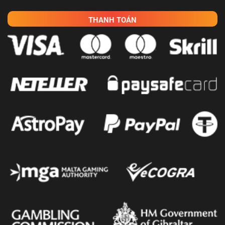
THANH TOÁN