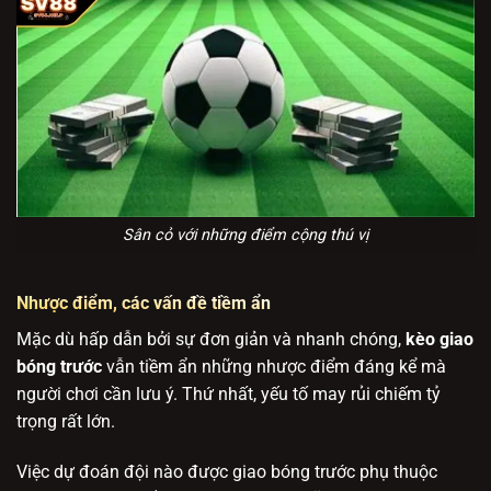
Sân cỏ với những điểm cộng thú vị
Nhược điểm, các vấn đề tiềm ẩn
Mặc dù hấp dẫn bởi sự đơn giản và nhanh chóng,
kèo giao
bóng trước
vẫn tiềm ẩn những nhược điểm đáng kể mà
người chơi cần lưu ý. Thứ nhất, yếu tố may rủi chiếm tỷ
trọng rất lớn.
Việc dự đoán đội nào được giao bóng trước phụ thuộc