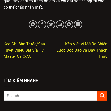
quả. Hãy chơi có trách nhiệm và chỉ đặt số tiền người chơi
có thể chấp nhận mất.
Kèo Ghi Bàn Trước/Sau
Kèo Việt Vị Mở Ra Chiến
Tuyệt Chiêu Bắt Vía Từ
Lược Độc Đáo Và Đầy Thách
Master Cá Cược
Thức
TÌM KIẾM NHANH