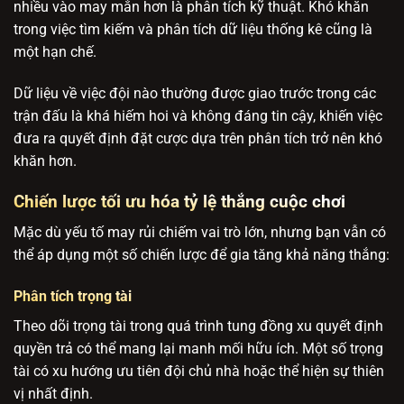
nhiều vào may mắn hơn là phân tích kỹ thuật. Khó khăn
trong việc tìm kiếm và phân tích dữ liệu thống kê cũng là
một hạn chế.
Dữ liệu về việc đội nào thường được giao trước trong các
trận đấu là khá hiếm hoi và không đáng tin cậy, khiến việc
đưa ra quyết định đặt cược dựa trên phân tích trở nên khó
khăn hơn.
Chiến lược tối ưu hóa tỷ lệ thắng cuộc chơi
Mặc dù yếu tố may rủi chiếm vai trò lớn, nhưng bạn vẫn có
thể áp dụng một số chiến lược để gia tăng khả năng thắng:
Phân tích trọng tài
Theo dõi trọng tài trong quá trình tung đồng xu quyết định
quyền trả có thể mang lại manh mối hữu ích. Một số trọng
tài có xu hướng ưu tiên đội chủ nhà hoặc thể hiện sự thiên
vị nhất định.